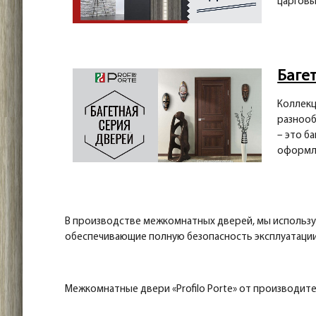
царговы
Багет
Коллекц
разнооб
– это б
оформля
В производстве межкомнатных дверей, мы использ
обеспечивающие полную безопасность эксплуатации
Межкомнатные двери «Profilo Porte» от производит