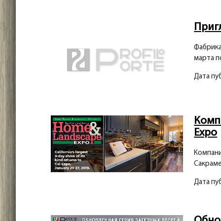
Приг
Фабрика
марта п
Дата пу
Компа
Expo
Компани
Сакраме
Дата пу
Обно