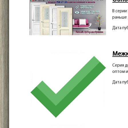
В серии
раньше 
Дата пу
Межк
Серия д
оптом и
Дата пу