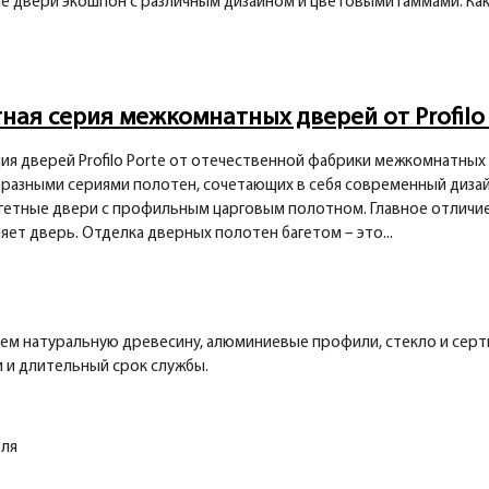
е двери экошпон с различным дизайном и цветовыми гаммами. Как
ная серия межкомнатных дверей от Profilo 
ия дверей Profilo Porte от отечественной фабрики межкомнатных
разными сериями полотен, сочетающих в себя современный дизайн
агетные двери с профильным царговым полотном. Главное отличие
ет дверь. Отделка дверных полотен багетом – это...
уем натуральную древесину, алюминиевые профили, стекло и сер
 и длительный срок службы.
еля