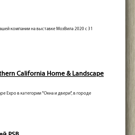
шей компании на выставке МозВила 2020 с 31
thern California Home & Landscape
pe Expo в категории "Окна и двери", в городе
ей PSB