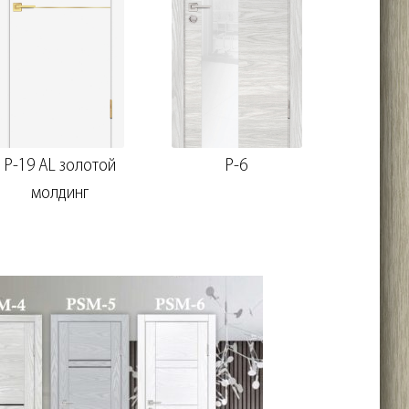
P-19 AL золотой
P-6
P
молдинг