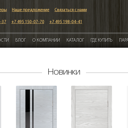
еры
Наше предложение
Связаться с нами
-37
+7 495 150-07-70
+7 495 198-04-41
ОСТИ
БЛОГ
О КОМПАНИИ
КАТАЛОГ
ГДЕ КУПИТЬ
ПАР
Новинки