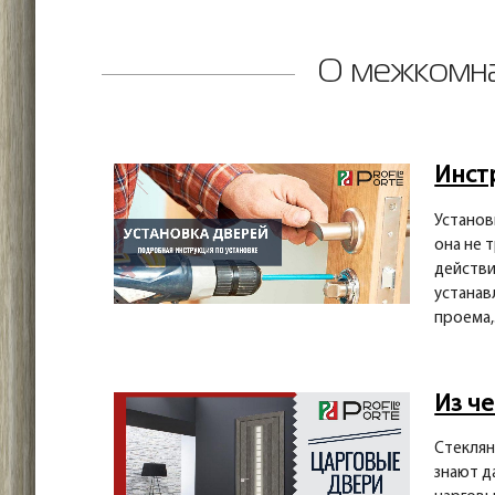
О межкомна
Инст
Установ
она не 
действи
устанав
проема,.
Из ч
Стеклян
знают д