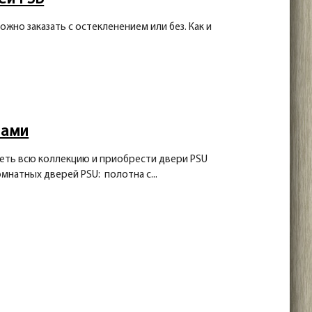
жно заказать с остекленением или без. Как и
лами
еть всю коллекцию и приобрести двери PSU
мнатных дверей PSU: полотна с...