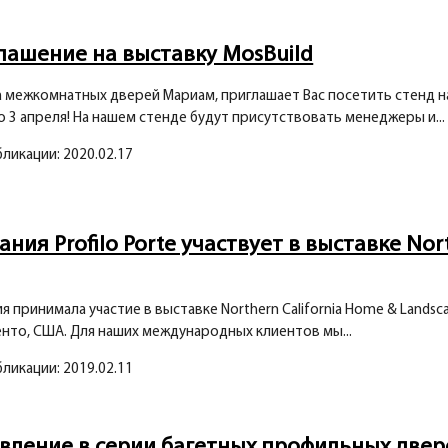
лашение на выставку MosBuild
 межкомнатных дверей Мариам, приглашает Вас посетить стенд на
о 3 апреля! На нашем стенде будут присутствовать менеджеры и...
бликации: 2020.02.17
ния Profilo Porte участвует в выставке Nor
я принимала участие в выставке Northern California Home & Landsca
нто, США. Для наших международных клиентов мы...
бликации: 2019.02.11
вление в серии багетных профильных двер