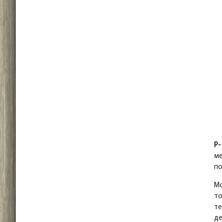
P-
ме
по
Мо
то
те
де