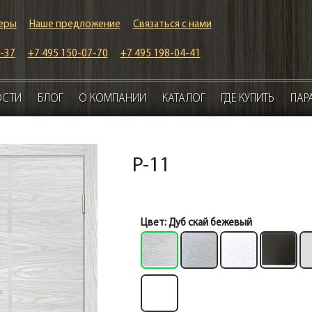
еры
Наше предложение
Связаться с нами
-37
+7 495 150-07-70
+7 495 198-04-41
ОСТИ
БЛОГ
О КОМПАНИИ
КАТАЛОГ
ГДЕ КУПИТЬ
ПАР
P-11
Цвет:
Дуб скай бежевый