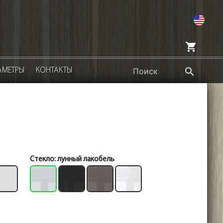
en
shopping_cart
search
АМЕТРЫ
КОНТАКТЫ
Стекло:
лунный лакобель