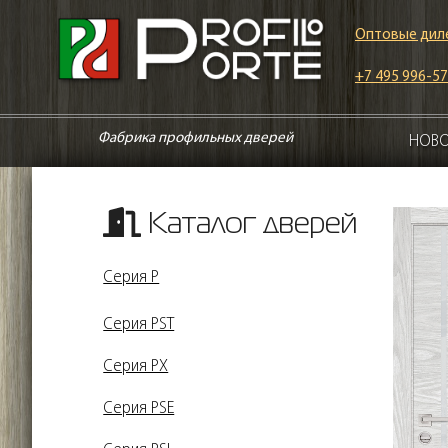
Оптовые дил
+7 495 996-57
Фабрика профильных дверей
НОВ
Каталог дверей
Серия P
Серия PST
Серия PX
Серия PSE