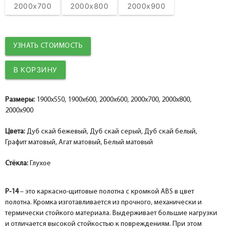
2000x700
2000x800
2000x900
Коробка прямая сендвич PP, дуб скай белый 74*33*2070, телескоп с уплотнителем
Коробка прямая сендвич PP, дуб скай серый 74*33*2070, телескоп с уплотнителем
Притворная планка
Притворная планка
help_outline
help_outline
-
-
0
0
+
+
шт.
шт.
Наличник
Наличник
УЗНАТЬ СТОИМОСТЬ
Добор 100 мм.
Добор 100 мм.
help_outline
help_outline
-
-
0
0
+
+
шт.
шт.
Наличник прямой PP, дуб скай белый 80*10*2150, телескоп (внутренний)
Наличник прямой PP, дуб скай серый 80*10*2150, телескоп (внутренний)
Добор 150 мм.
Добор 150 мм.
help_outline
help_outline
-
-
0
0
+
+
шт.
шт.
Размеры:
1900x550, 1900x600, 2000x600, 2000x700, 2000x800,
Притворная планка МДФ PP, дуб скай белый 30*8*2070
Притворная планка МДФ PP, дуб скай серый 30*8*2070
2000x900
Добор 200 мм.
Добор 200 мм.
help_outline
help_outline
-
-
0
0
+
+
шт.
шт.
Притворная планка
Притворная планка
Цвета:
Дуб скай бежевый, Дуб скай серый, Дуб скай белый,
Графит матовый, Агат матовый, Белый матовый
Стёкла:
Глухое
P-14
– это каркасно-щитовые полотна с кромкой ABS в цвет
полотна. Кромка изготавливается из прочного, механически и
термически стойкого материала. Выдерживает большие нагрузки
и отличается высокой стойкостью к повреждениям. При этом