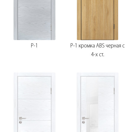
P-1
P-1 кромка ABS черная c
4-х ст.