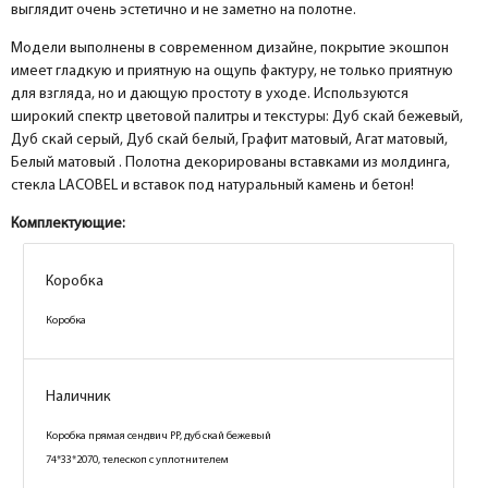
выглядит очень эстетично и не заметно на полотне.
Модели выполнены в современном дизайне, покрытие экошпон
имеет гладкую и приятную на ощупь фактуру, не только приятную
для взгляда, но и дающую простоту в уходе. Используются
широкий спектр цветовой палитры и текстуры: Дуб скай бежевый,
Дуб скай серый, Дуб скай белый, Графит матовый, Агат матовый,
Белый матовый . Полотна декорированы вставками из молдинга,
стекла LACOBEL и вставок под натуральный камень и бетон!
Комплектующие:
Коробка
Коробка
Коробка
Коробка
Коробка
Коробка
Наличник
Наличник
Наличник
Коробка прямая МДФ PET белый матовый
Коробка прямая МДФ PET графит матовый
Коробка прямая сендвич PP, дуб скай бежевый
74*33*2070, телескоп с уплотнителем
74*33*2070, телескоп с уплотнителем
74*33*2070, телескоп с уплотнителем