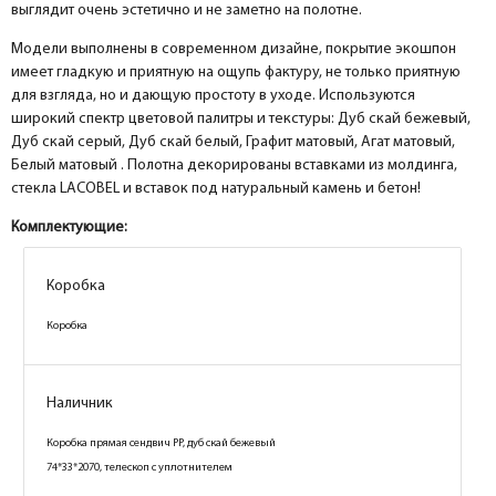
выглядит очень эстетично и не заметно на полотне.
Модели выполнены в современном дизайне, покрытие экошпон
имеет гладкую и приятную на ощупь фактуру, не только приятную
для взгляда, но и дающую простоту в уходе. Используются
широкий спектр цветовой палитры и текстуры: Дуб скай бежевый,
Дуб скай серый, Дуб скай белый, Графит матовый, Агат матовый,
Белый матовый . Полотна декорированы вставками из молдинга,
стекла LACOBEL и вставок под натуральный камень и бетон!
Комплектующие:
Коробка
Коробка
Коробка
Коробка
Коробка
Коробка
Коробка
Коробка
Коробка
Коробка
Коробка
Коробка
Коробка
Коробка
Коробка
Коробка
Коробка
Коробка
Коробка
Коробка
Наличник
Наличник
Наличник
Наличник
Наличник
Наличник
Наличник
Наличник
Наличник
Наличник
Коробка прямая МДФ PET агат матовый
Коробка прямая МДФ PET агат матовый
Коробка прямая МДФ PET белый матовый
Коробка прямая МДФ PET белый матовый
Коробка прямая МДФ PET графит матовый
Коробка прямая МДФ PET графит матовый
Коробка прямая сендвич PP, дуб скай серый
Коробка прямая сендвич PP, дуб скай серый
Коробка прямая сендвич PP, дуб скай бежевый
Коробка прямая сендвич PP, дуб скай бежевый
74*33*2070, телескоп с уплотнителем
74*33*2070, телескоп с уплотнителем
74*33*2070, телескоп с уплотнителем
74*33*2070, телескоп с уплотнителем
74*33*2070, телескоп с уплотнителем
74*33*2070, телескоп с уплотнителем
74*33*2070, телескоп с уплотнителем
74*33*2070, телескоп с уплотнителем
74*33*2070, телескоп с уплотнителем
74*33*2070, телескоп с уплотнителем