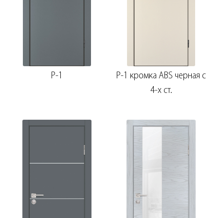
P-1
P-1 кромка ABS черная c
4-х ст.