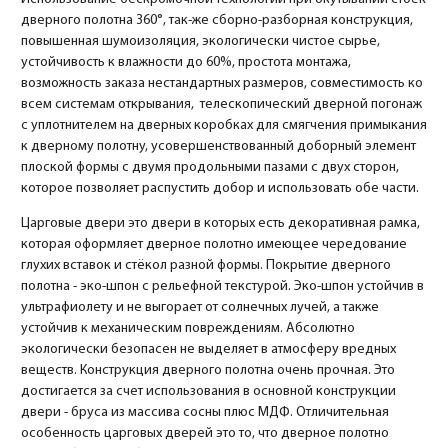
дверного полотна 360°, так-же сборно-разборная конструкция,
повышенная шумоизоляция, экологически чистое сырье,
устойчивость к влажности до 60%, простота монтажа,
возможность заказа нестандартных размеров, совместимость ко
всем системам открывания, телескопический дверной погонаж
с уплотнителем на дверных коробках для смягчения примыкания
к дверному полотну, усовершенствованный доборный элемент
плоской формы с двумя продольными пазами с двух сторон,
которое позволяет распустить добор и использовать обе части.
Царговые двери это двери в которых есть декоративная рамка,
которая оформляет дверное полотно имеющее чередование
глухих вставок и стёкол разной формы. Покрытие дверного
полотна - эко-шпон с рельефной текстурой. Эко-шпон устойчив в
ультрафиолету и не выгорает от солнечных лучей, а также
устойчив к механическим повреждениям. Абсолютно
экологически безопасен не выделяет в атмосферу вредных
веществ. Конструкция дверного полотна очень прочная. Это
достигается за счет использования в основной конструкции
двери - бруса из массива сосны плюс МДФ. Отличительная
особенность царговых дверей это то, что дверное полотно