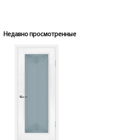
Коробка
Коробка
Недавно просмотренные
Наличник
Коробка фигурная сендвич PP, белый 74*33*2070,
телескоп с уплотнителем ЗАКАЗНАЯ
Наличник
Наличник
Притворная планка
Наличник прямой МДФ PP, белый 80*10*2150,
телескоп