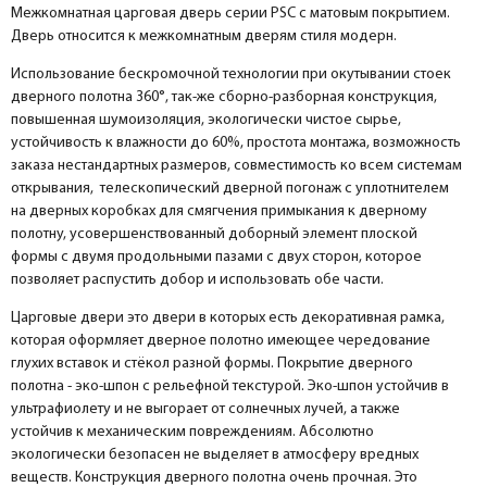
Межкомнатная царговая дверь серии PSC с матовым покрытием.
Притворная планка МДФ PP, белый 30*8*2070
Дверь относится к межкомнатным дверям стиля модерн.
Розетка
help_outline
-
0
+
шт.
Притворная планка
Использование бескромочной технологии при окутывании стоек
дверного полотна 360°, так-же сборно-разборная конструкция,
повышенная шумоизоляция, экологически чистое сырье,
устойчивость к влажности до 60%, простота монтажа, возможность
заказа нестандартных размеров, совместимость ко всем системам
открывания, телескопический дверной погонаж с уплотнителем
на дверных коробках для смягчения примыкания к дверному
полотну, усовершенствованный доборный элемент плоской
формы с двумя продольными пазами с двух сторон, которое
позволяет распустить добор и использовать обе части.
Царговые двери это двери в которых есть декоративная рамка,
которая оформляет дверное полотно имеющее чередование
глухих вставок и стёкол разной формы. Покрытие дверного
полотна - эко-шпон с рельефной текстурой. Эко-шпон устойчив в
ультрафиолету и не выгорает от солнечных лучей, а также
устойчив к механическим повреждениям. Абсолютно
экологически безопасен не выделяет в атмосферу вредных
веществ. Конструкция дверного полотна очень прочная. Это