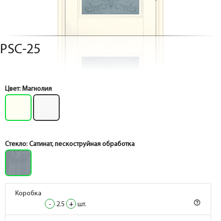
PSC-25
Цвет:
Магнолия
Стекло:
Сатинат, пескоструйная обработка
Коробка
help_outline
-
2.5
+
шт.
Коробка