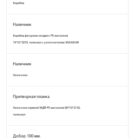
Коробка
Наличник
Коробка фигурная сендвич PP, магнолия
74*33*2070, телескоп с уплотнителем ЗАКАЗНАЯ
Наличник
Наличник
Притворная планка
Наличник прямой МДФ PP, магнолия 80*10*2150,
телескоп
Добор 100 мм.