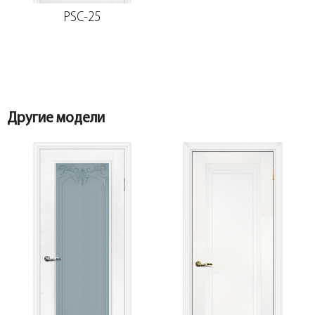
PSC-25
Добор 100 мм.
Наличник
Добор 150 мм.
Другие модели
Наличник фигурный МДФ PP, белый 75*16*2150,
телескоп
Добор 200 мм.
Притворная планка МДФ PP, белый 30*8*2070
Розетка
Притворная планка