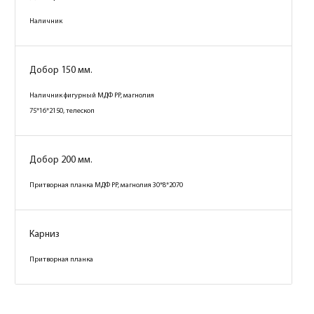
Наличник
Добор 150 мм.
Наличник фигурный МДФ PP, магнолия
75*16*2150, телескоп
Добор 200 мм.
Притворная планка МДФ PP, магнолия 30*8*2070
Карниз
Притворная планка