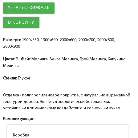
УЗНАТЬ СТОИМОСТЬ
Добор 100 мм.
Добор 100 мм.
help_outline
help_outline
-
-
0
0
+
+
шт.
шт.
Наличник прямой PP, капучино мелинга 80*10*2150, телескоп
Наличник прямой PP, грей мелинга 80*10*2150, телескоп
Добор 150 мм.
Добор 150 мм.
help_outline
help_outline
-
-
0
0
+
+
шт.
шт.
Размеры:
1900x550, 1900x600, 2000x600, 2000x700, 2000x800,
Притворная планка Экошпон 2070*30*8 Каппучино Мелинга М
Притворная планка PP, грей мелинга 30*8*2070
2000x900
Цвета:
ЭшВайт Мелинга, Венге Мелинга, Грей Мелинга, Капучино
Мелинга
Стёкла:
Глухое
Отделка - полипропиленовое покрытие, с натурально выраженной
текстурой дерева. Является экологически безопасным,
устойчивым к химическому воздействию и солнечным лучам.
Комплектующие:
Коробка
Коробка