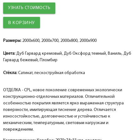
УЗНАТЬ СТОИМОСТЬ
Добор 100 мм.
Добор 100 мм.
Добор 100 мм.
help_outline
help_outline
help_outline
-
-
-
0
0
0
+
+
+
шт.
шт.
шт.
Наличник фигурный МДФ экошпон, дуб оксфорд темный 75*16*2150, телескоп
Наличник фигурный МДФ nanotex, ваниль 75*16*2150, телескоп
Наличник фигурный МДФ nanotex, пломбир 75*16*2150, телескоп
Добор 150 мм.
Добор 150 мм.
Добор 150 мм.
help_outline
help_outline
help_outline
-
-
-
0
0
0
+
+
+
шт.
шт.
шт.
Размеры:
2000x600, 2000x700, 2000x800, 2000x900
Притворная планка МДФ экошпон, дуб оксфорд темный 30*8*2070
Притворная планка МДФ nanotex, ваниль 30*8*2070
Притворная планка МДФ nanotex, пломбир 30*8*2070
Цвета:
Дуб Гарвард кремовый, Дуб Оксфорд темный, Ваниль, Дуб
Гарвард бежевый, Пломбир
Стёкла:
Сатинат, пескоструйная обработка
ОТДЕЛКА - CPL, новое поколение современных экологически
конструкционно-отделочных материалов. Отличительной
особенностью покрытия является ярко выраженная структура
поверхности, имитирующая тиснение дерева. Отличается
износостойкостью, долговечностью и устойчивостью к
механическим, температурным, световым нагрузкам и
повреждениям.