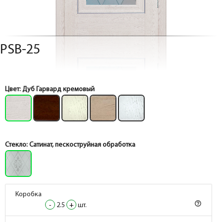
PSB-25
Цвет:
Дуб Гарвард кремовый
Стекло:
Сатинат, пескоструйная обработка
Коробка
Коробка
help_outline
help_outline
-
-
2.5
2.5
+
+
шт.
шт.
Коробка
Коробка