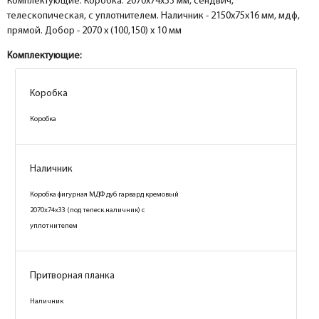
Комплектующие: Коробка: 2070х74х33 мм, сендвич,
телескопическая, с уплотнителем. Наличник - 2150х75х16 мм, мдф,
прямой. Добор - 2070 х (100,150) х 10 мм
Комплектующие:
Коробка
Коробка
Коробка
Коробка
Наличник
Наличник
Коробка фигурная МДФ дуб гарвард бежевый
Коробка фигурная МДФ дуб гарвард кремовый
2070х74х33 (под телеск.наличник) с уплотнителем
2070х74х33 (под телеск.наличник) с
уплотнителем
Притворная планка
Притворная планка
Наличник
Наличник