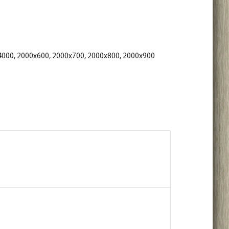
-
0
+
шт.
70
help_outline
-
0
+
шт.
000, 2000x600, 2000x700, 2000x800, 2000x900