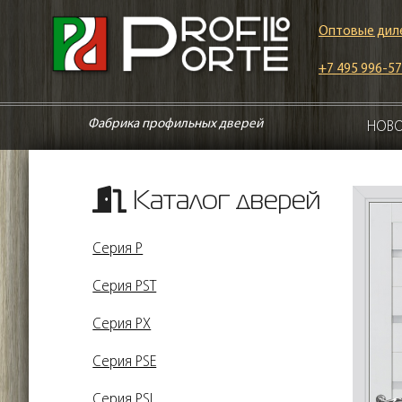
Оптовые дил
+7 495 996-57
Фабрика профильных дверей
НОВ
Каталог дверей
Серия P
Серия PST
Серия PX
Серия PSE
Серия PSL