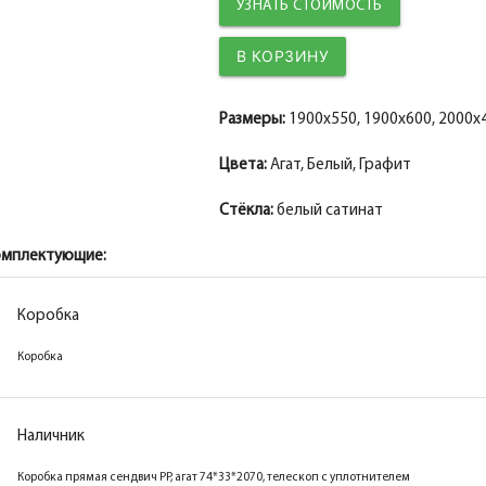
Добор 150 мм.
УЗНАТЬ СТОИМОСТЬ
Притворная планка МДФ PP, графит 30*8*20
Добор 200 мм.
Притворная планка
Размеры:
1900x550, 1900x600, 2000x4
Цвета:
Агат, Белый, Графит
Стёкла:
белый сатинат
омплектующие:
Коробка
Коробка
Коробка
Коробка
Наличник
Наличник
Коробка прямая МДФ PP, белый 74*33*2070,
Коробка прямая сендвич PP, агат 74*33*2070, телескоп с уплотнителем