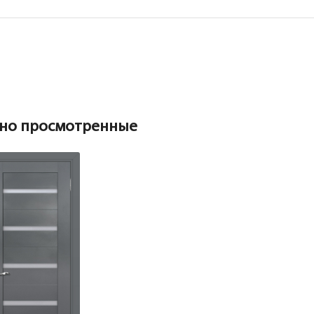
Добор 200 мм.
Притворная планка
Коробка
Коробка
но просмотренные
Наличник
Коробка прямая сендвич РХ, графит 81*42*2150, телескоп
с уплотнителем 1шт БЕЗ врезки
Притворная планка
Наличник
Добор 100 мм.