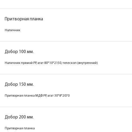
телескоп с уплотнителем
Притворная планка
Притворная планка
Наличник
Наличник
Добор 100 мм.
Добор 100 мм.
Наличник прямой PP, агат 80*10*2150, телескоп (внутренний)
Наличник прямой МДФ PP, белый
80*10*2150, телескоп
Добор 150 мм.
Притворная планка МДФ PP, агат 30*8*2070
Добор 150 мм.
Притворная планка МДФ PP, белый
30*8*2070
Добор 200 мм.
Притворная планка