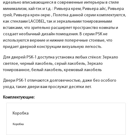
идеально вписывающиеся в современные интерьеры в стиле
минимализм, хай-тэк и т.д. : Ривьера крем, Ривьера айс, Ривьера
грей, Ривьера крен-экрю , Полотна данной серии комплектуются,
как стеклами LACOBEL, так и зеркальными тонированными
вставками, что зрительно расширяет пространство комнаты и
создает необычный дизайн помещения. В серии PSK не
используются верхние и нижние поперечные стоевые, что
придает дверной конструкции визуальную легкость.
Для дверей PSK-1 доступна установка любых стёкол: Зеркало
светлое, черный лакобель, серый лакобель, Зеркало
тонированное, белый лакобель, кремовый лакобель
Двери PSK-1 отличаются долговечностью, даже без особого
ухода, такие двери вам прослужат десятки лет.
Комплектующие:
Коробка
Коробка
Коробка
Коробка
Коробка
Коробка
Коробка
Коробка
Коробка
Коробка
Коробка
Коробка
Коробка
Коробка
Коробка
Коробка
Коробка
Коробка
Коробка
Коробка
Коробка
Коробка
Коробка
Коробка
Коробка
Коробка
Коробка
Коробка
Коробка
Коробка
Коробка
Коробка
Коробка
Коробка
Коробка
Коробка
Коробка
Коробка