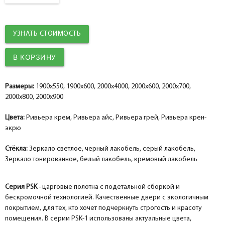
Добор 100 мм.
Добор 100 мм.
Добор 100 мм.
help_outline
help_outline
help_outline
-
-
-
0
0
0
+
+
+
шт.
шт.
шт.
УЗНАТЬ СТОИМОСТЬ
Наличник прямой nanotex, ривьера крен-экрю 70*8*2150, телескоп
Наличник прямой nanotex, ривьера айс 70*8*2150, телескоп
Наличник прямой nanotex, ривьера крен-экрю 70*8*2150, телескоп
Добор 150 мм.
Добор 150 мм.
Добор 150 мм.
help_outline
help_outline
help_outline
-
-
-
0
0
0
+
+
+
шт.
шт.
шт.
Притворная планка nanotex, ривьера крен-экрю 30*8*2070
Притворная планка nanotex, ривьера айс 30*8*2070
Притворная планка nanotex, ривьера крен-экрю 30*8*2070
Размеры:
1900x550, 1900x600, 2000x4000, 2000x600, 2000x700,
2000x800, 2000x900
Цвета:
Ривьера крем, Ривьера айс, Ривьера грей, Ривьера крен-
экрю
Стёкла:
Зеркало светлое, черный лакобель, серый лакобель,
Зеркало тонированное, белый лакобель, кремовый лакобель
Серия PSK
- царговые полотна с подетальной сборкой и
бескромочной технологией. Качественные двери с экологичным
покрытием, для тех, кто хочет подчеркнуть строгость и красоту
помещения. В серии PSK-1 использованы актуальные цвета,