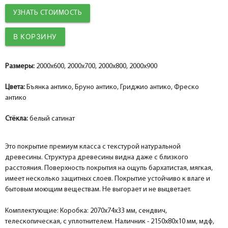
УЗНАТЬ СТОИМОСТЬ
Добор 100 мм.
Добор 100 мм.
Добор 100 мм.
help_outline
help_outline
help_outline
-
-
-
0
0
0
+
+
+
шт.
шт.
шт.
Наличник прямой МДФ nanoflex, бруно антико 80*10*2150, телескоп
Наличник прямой МДФ nanoflex, гриджио антико 80*10*2150, телескоп
Наличник прямой МДФ nanoflex, фреско антико 80*10*2150, телескоп
Добор 150 мм.
Добор 150 мм.
Добор 150 мм.
help_outline
help_outline
help_outline
-
-
-
0
0
0
+
+
+
шт.
шт.
шт.
Размеры:
2000x600, 2000x700, 2000x800, 2000x900
Притворная планка МДФ nanoflex, бруно антико 30*8*2070
Притворная планка МДФ nanoflex, гриджио антико 30*8*2070
Притворная планка МДФ nanoflex, фреско антико 30*8*2070
Цвета:
Бъянка антико, Бруно антико, Гриджио антико, Фреско
антико
Стёкла:
белый сатинат
Это покрытие премиум класса с текстурой натуральной
древесины. Структура древесины видна даже с близкого
расстояния. Поверхность покрытия на ощупь бархатистая, мягкая,
имеет несколько защитных слоев. Покрытие устойчиво к влаге и
бытовым моющим веществам. Не выгорает и не выцветает.
Комплектующие: Коробка: 2070х74х33 мм, сендвич,
телескопическая, с уплотнителем. Наличник - 2150х80х10 мм, мдф,