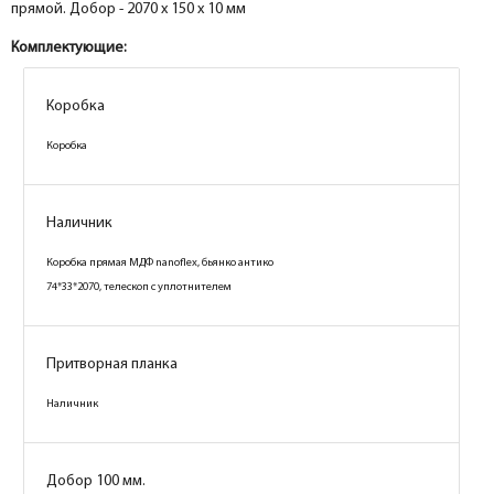
прямой. Добор - 2070 х 150 х 10 мм
Комплектующие:
Коробка
Коробка
Наличник
Коробка прямая МДФ nanoflex, бьянко антико
74*33*2070, телескоп с уплотнителем
Притворная планка
Наличник
Добор 100 мм.