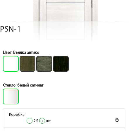
PSN-1
Цвет:
Бъянка антико
Стекло:
белый сатинат
Коробка
help_outline
-
2.5
+
шт.
Коробка