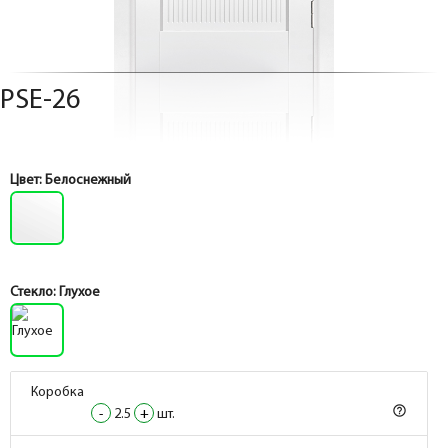
PSE-26
Цвет:
Белоснежный
Стекло:
Глухое
Коробка
help_outline
-
2.5
+
шт.
Коробка