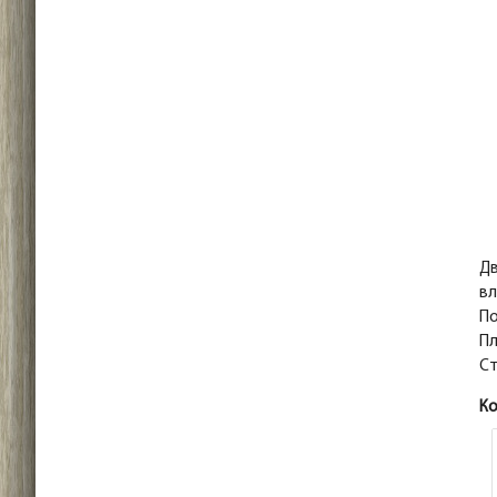
Дв
вл
По
Пл
Ст
К