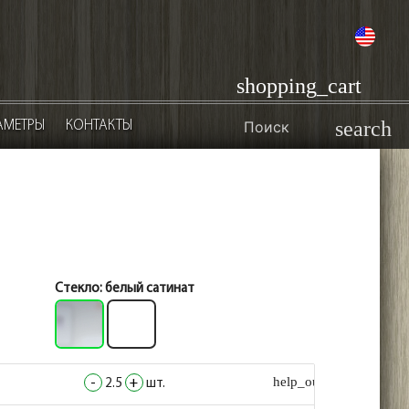
en
shopping_cart
АМЕТРЫ
КОНТАКТЫ
search
Стекло:
белый сатинат
help_outline
help_outline
-
-
2.5
2.5
+
+
шт.
шт.