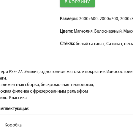
Притворная планка ТЕХНО эмалит, манхэтте
Добор ТЕХНО эмалит белоснежный 100*10*2
Притворная планка МДФ PP, магнолия 30*8
Притворная планка ТЕХНО эмалит, манхэтте
Добор 200 мм.
Размеры:
2000x600, 2000x700, 2000x
Притворная планка
Цвета:
Магнолия, Белоснежный, Ман
Стёкла:
белый сатинат, Сатинат, пес
ери PSE-27. Эмалит, однотонное матовое покрытие. Износостойко
аги.
элементная сборка, бескромочная технология,
оская филенка с фрезерованным рельефом
иль: Классика
омплектующие:
Коробка
Коробка