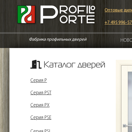
Оптовые дил
+7 495 996-57
Фабрика профильных дверей
НОВ
Каталог дверей
Серия P
Серия PST
Серия PX
Серия PSE
Серия PSL