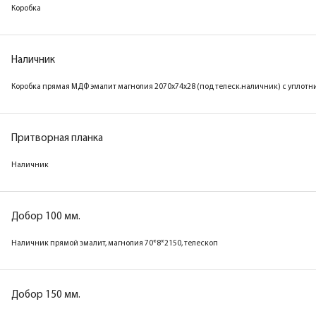
Коробка
Коробка
Наличник
Наличник
Коробка прямая МДФ ТЕХНО эмалит белоснежный
Коробка прямая МДФ эмалит магнолия 2070х74х28 (под телеск.наличник) с уплот
28*74*2070, телескоп с уплотнителем
Притворная планка
Добор 100 мм.
Наличник
Наличник
Добор 100 мм.
Добор 150 мм.
Наличник прямой эмалит, магнолия 70*8*2150, телескоп
Наличник прямой ТЕХНО эмалит белоснежный
70*8*2150, телескоп
Добор 150 мм.