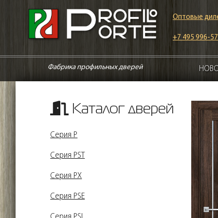
Оптовые дил
+7 495 996-57
Фабрика профильных дверей
НОВ
Каталог дверей
Серия P
Серия PST
Серия PX
Серия PSE
Серия PSL