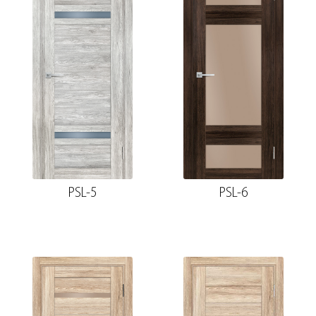
PSL-5
PSL-6