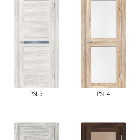
PSL-3
PSL-4