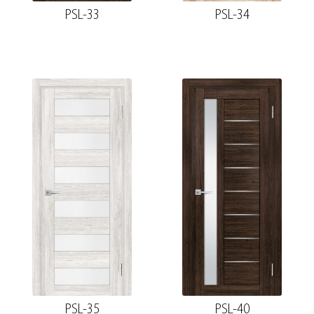
PSL-33
PSL-34
PSL-35
PSL-40