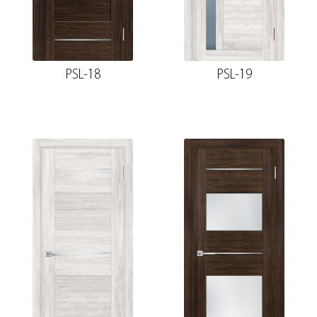
PSL-18
PSL-19