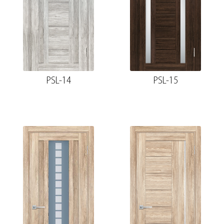
PSL-14
PSL-15